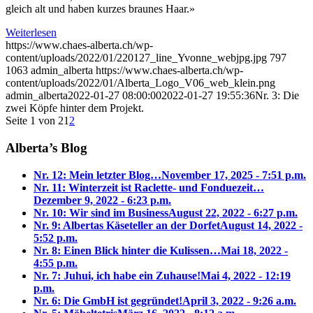
gleich alt und haben kurzes braunes Haar.»
Weiterlesen
https://www.chaes-alberta.ch/wp-
content/uploads/2022/01/220127_line_Yvonne_webjpg.jpg
797
1063
admin_alberta
https://www.chaes-alberta.ch/wp-
content/uploads/2022/01/Alberta_Logo_V06_web_klein.png
admin_alberta
2022-01-27 08:00:00
2022-01-27 19:55:36
Nr. 3: Die
zwei Köpfe hinter dem Projekt.
Seite 1 von 2
1
2
Alberta’s Blog
Nr. 12: Mein letzter Blog…
November 17, 2025 - 7:51 p.m.
Nr. 11: Winterzeit ist Raclette- und Fonduezeit…
Dezember 9, 2022 - 6:23 p.m.
Nr. 10: Wir sind im Business
August 22, 2022 - 6:27 p.m.
Nr. 9: Albertas Käseteller an der Dorfet
August 14, 2022 -
5:52 p.m.
Nr. 8: Einen Blick hinter die Kulissen…
Mai 18, 2022 -
4:55 p.m.
Nr. 7: Juhui, ich habe ein Zuhause!
Mai 4, 2022 - 12:19
p.m.
Nr. 6: Die GmbH ist gegründet!
April 3, 2022 - 9:26 a.m.