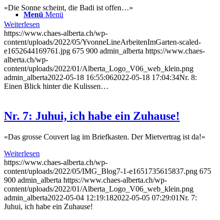
«Die Sonne scheint, die Badi ist offen…»
Menü
Menü
Weiterlesen
https://www.chaes-alberta.ch/wp-
content/uploads/2022/05/YvonneLineArbeitenImGarten-scaled-
e1652644169761.jpg
675
900
admin_alberta
https://www.chaes-
alberta.ch/wp-
content/uploads/2022/01/Alberta_Logo_V06_web_klein.png
admin_alberta
2022-05-18 16:55:06
2022-05-18 17:04:34
Nr. 8:
Einen Blick hinter die Kulissen…
Nr. 7: Juhui, ich habe ein Zuhause!
«Das grosse Couvert lag im Briefkasten. Der Mietvertrag ist da!»
Weiterlesen
https://www.chaes-alberta.ch/wp-
content/uploads/2022/05/IMG_Blog7-1-e1651735615837.png
675
900
admin_alberta
https://www.chaes-alberta.ch/wp-
content/uploads/2022/01/Alberta_Logo_V06_web_klein.png
admin_alberta
2022-05-04 12:19:18
2022-05-05 07:29:01
Nr. 7:
Juhui, ich habe ein Zuhause!