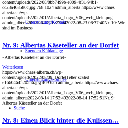
content/uploads/2022/08/8bb7499b-e009-4f31-94b1-
cc23a468580c.jpg
768
1024
admin_alberta
https://www.chaes-
alberta.ch/wp-
content/uploads/2022/01/Alberta_Logo_V06_web_klein.png
Unterstützung/Kontakt
admin_alberta
2022-08-22 18:27:04
2022-08-23 06:37:40
Nr. 10: Wir
sind im Business
Nr. 9: Albertas Käseteller an der Dorfet
Spenden Kühlanlage
«Albertas Käseteller an der Dorfet»
Weiterlesen
https://www.chaes-alberta.ch/wp-
content/uploads/2022/08/09_DorfetTeller-scaled-
Unterstützungskomitee
e1660464520556.jpg
469
625
admin_alberta
https://www.chaes-
alberta.ch/wp-
content/uploads/2022/01/Alberta_Logo_V06_web_klein.png
admin_alberta
2022-08-14 17:52:49
2022-08-14 17:52:51
Nr. 9:
Albertas Käseteller an der Dorfet
Suche
Nr. 8: Einen Blick hinter die Kulissen…