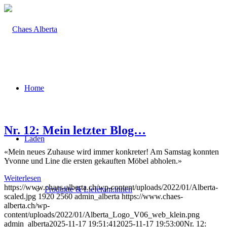
Home
Nr. 12: Mein letzter Blog…
Laden
«Mein neues Zuhause wird immer konkreter! Am Samstag konnten
Yvonne und Line die ersten gekauften Möbel abholen.»
Weiterlesen
https://www.chaes-alberta.ch/wp-content/uploads/2022/01/Alberta-
Produkte & Lieferant:innen
scaled.jpg
1920
2560
admin_alberta
https://www.chaes-
alberta.ch/wp-
content/uploads/2022/01/Alberta_Logo_V06_web_klein.png
admin_alberta
2025-11-17 19:51:41
2025-11-17 19:53:00
Nr. 12: