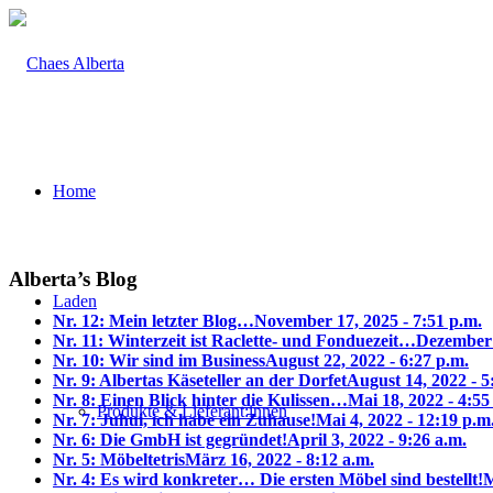
Home
Alberta’s Blog
Laden
Nr. 12: Mein letzter Blog…
November 17, 2025 - 7:51 p.m.
Nr. 11: Winterzeit ist Raclette- und Fonduezeit…
Dezember 
Nr. 10: Wir sind im Business
August 22, 2022 - 6:27 p.m.
Nr. 9: Albertas Käseteller an der Dorfet
August 14, 2022 - 5
Nr. 8: Einen Blick hinter die Kulissen…
Mai 18, 2022 - 4:55
Produkte & Lieferant:innen
Nr. 7: Juhui, ich habe ein Zuhause!
Mai 4, 2022 - 12:19 p.m
Nr. 6: Die GmbH ist gegründet!
April 3, 2022 - 9:26 a.m.
Nr. 5: Möbeltetris
März 16, 2022 - 8:12 a.m.
Nr. 4: Es wird konkreter… Die ersten Möbel sind bestellt!
M