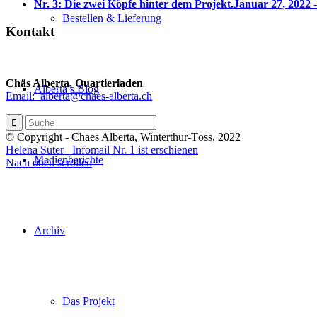
Nr. 3: Die zwei Köpfe hinter dem Projekt.
Januar 27, 2022 -
Bestellen & Lieferung
Kontakt
Chäs Alberta, Quartierladen
Alberta’s Blog
Email: alberta@chaes-alberta.ch
© Copyright - Chaes Alberta, Winterthur-Töss, 2022
Helena Suter
Infomail Nr. 1 ist erschienen
Medienberichte
Nach oben scrollen
Archiv
Das Projekt